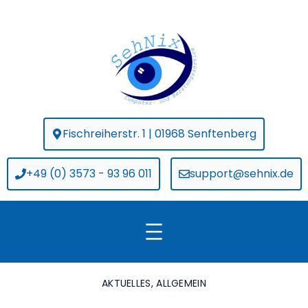
Zum
springen
Inhalt
springen
Fischreiherstr. 1 | 01968 Senftenberg
+49 (0) 3573 - 93 96 011
support@sehnix.de
AKTUELLES
,
ALLGEMEIN