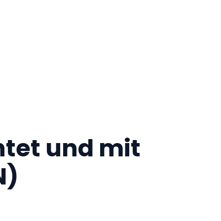
htet und mit
N)